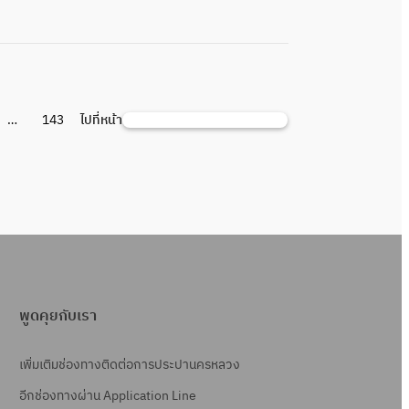
…
143
ไปที่หน้า
ค้
น
ห
า
พูดคุยกับเรา
เพิ่มเติมช่องทางติดต่อการประปานครหลวง
อีกช่องทางผ่าน Application Line