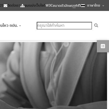
ก
ก
ภาษาไทย
125
ติดต่อเรา
แผนผังเว็บไซต์
W3C
ขนาดตัวอักษร
ก
ค้นหา
อนไหว กปน.