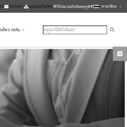
ก
ก
ภาษาไทย
125
ติดต่อเรา
แผนผังเว็บไซต์
W3C
ขนาดตัวอักษร
ก
ค้นหา
อนไหว กปน.