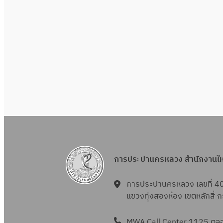
การประปานครหลวง สำนักงานใ
การประปานครหลวง เลขที่ 4
แขวงทุ่งสองห้อง เขตหลักสี่
MWA Call Center 1125 ตลอด