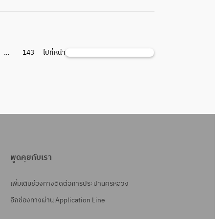
…
143
ไปที่หน้า
ค้
น
ห
า
พูดคุยกับเรา
เพิ่มเติมช่องทางติดต่อการประปานครหลวง
อีกช่องทางผ่าน Application Line