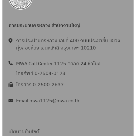
การประปานครหลวง สำนักงานใหญ่
การประปานครหลวง เลขที่ 400 ถนนประชาชื่น แขวง
ทุ่งสองห้อง เขตหลักสี่ กรุงเทพฯ 10210
MWA Call Center 1125 ตลอด 24 ชั่วโมง
โทรศัพท์ 0-2504-0123
โทรสาร 0-2500-2637
Email mwa1125@mwa.co.th
นโยบายเว็บไซต์