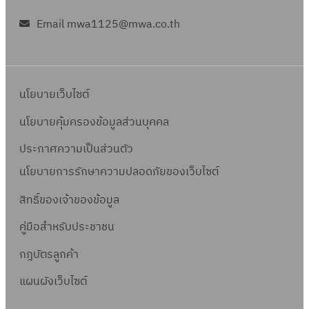
ค
า
ม
น
6
.
Email mwa1125@mwa.co.th
ย
า
)
5
6
เ
ณ
เ
(
5
ดื
2
ม
ร
อ
5
.
า
นโยบายเว็บไซต์
น
6
ย
ย
)
5
นโยบายคุ้มครองข้อมูลส่วนบุคคล
.
เ
มี
(
6
ดื
ประกาศความเป็นส่วนตัว
.
ร
5
อ
นโยบายการรักษาความปลอดภัยของเว็บไซต์
ค
า
น
.
ย
สิทธิ์ข
องเจ้าของข้อมูล
)
6
เ
ก
คู่มือสำหรับประชาชน
5
ดื
.
อ
กฎบัตรลูกค้า
พ
น
.
แผนผังเว็บไซต์
)
6
ม