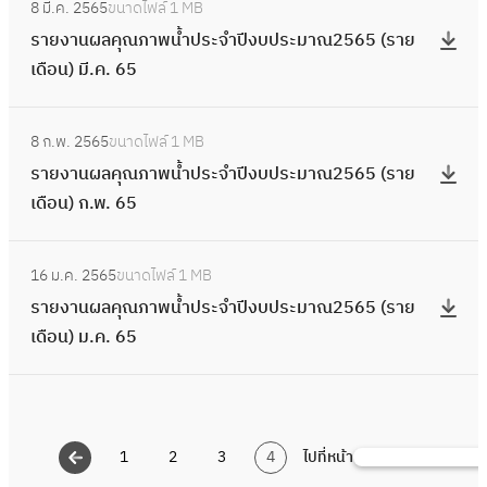
า
2
ปี
8 มี.ค. 2565
ขนาดไฟล์
1 MB
ณ
ร
ะ
ป
น
5
ง
รายงานผลคุณภาพน้ำประจำปีงบประมาณ2565 (ราย
ภ
า
ม
ร
ผ
6
บ
เดือน) มี.ค. 65
า
ย
า
ะ
ล
5
ป
พ
ง
ณ
จำ
คุ
:
(
ร
น้ำ
า
2
ปี
8 ก.พ. 2565
ขนาดไฟล์
1 MB
ณ
ร
ร
ะ
ป
น
5
ง
รายงานผลคุณภาพน้ำประจำปีงบประมาณ2565 (ราย
ภ
า
า
ม
ร
ผ
6
บ
เดือน) ก.พ. 65
า
ย
ย
า
ะ
ล
5
ป
พ
ง
เ
ณ
จำ
คุ
:
(
ร
น้ำ
า
ดื
2
ปี
16 ม.ค. 2565
ขนาดไฟล์
1 MB
ณ
ร
ร
ะ
ป
น
อ
5
ง
รายงานผลคุณภาพน้ำประจำปีงบประมาณ2565 (ราย
ภ
า
า
ม
ร
ผ
น
6
บ
เดือน) ม.ค. 65
า
ย
ย
า
ะ
ล
)
5
ป
พ
ง
เ
ณ
จำ
คุ
ก
(
ร
น้ำ
า
ดื
2
ปี
ณ
.
ร
ะ
ป
น
อ
5
ง
ภ
ย
า
ม
ร
1
2
3
4
ไปที่หน้า
ผ
ค้
น
6
บ
า
.
ย
า
ะ