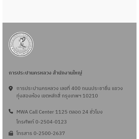
ล
น
)
5
ป
พ
6
เ
ณ
จำ
คุ
ห
ส
(
ร
น้ำ
5
ดื
2
ปี
ณ
า
.
ร
ะ
ป
อ
5
ง
ภ
ค
า
ม
ร
น
6
บ
า
.
ย
า
ะ
)
5
ป
พ
6
เ
ณ
จำ
ก
(
ร
น้ำ
5
ดื
2
ปี
.
ร
ะ
ป
อ
5
ง
ค
า
ม
ร
น
6
บ
การประปานครหลวง สำนักงานใหญ่
.
ย
า
ะ
)
5
ป
6
เ
ณ
จำ
มิ
(
ร
การประปานครหลวง เลขที่ 400 ถนนประชาชื่น แขวง
5
ดื
2
ปี
.
ร
ทุ่งสองห้อง เขตหลักสี่ กรุงเทพฯ 10210
ะ
อ
5
ง
ย
า
ม
น
6
บ
.
MWA Call Center 1125 ตลอด 24 ชั่วโมง
ย
า
)
5
ป
6
เ
ณ
โทรศัพท์ 0-2504-0123
พ
(
ร
5
ดื
2
.
โทรสาร 0-2500-2637
ร
ะ
อ
5