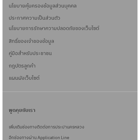
ย
)
8
นโยบายคุ้มครองข้อมูลส่วนบุคคล
6
เ
มิ
(
8
ดื
ประกาศความเป็นส่วนตัว
.
ร
อ
นโยบายการรักษาความปลอดภัยของเว็บไซต์
ย
า
น
.
ย
สิทธิ์ข
องเจ้าของข้อมูล
)
6
เ
พ
คู่มือสำหรับประชาชน
8
ดื
.
อ
กฎบัตรลูกค้า
ค
น
.
แผนผังเว็บไซต์
)
6
เ
8
ม
.
พูดคุยกับเรา
ย
.
เพิ่มเติมช่องทางติดต่อการประปานครหลวง
6
อีกช่องทางผ่าน Application Line