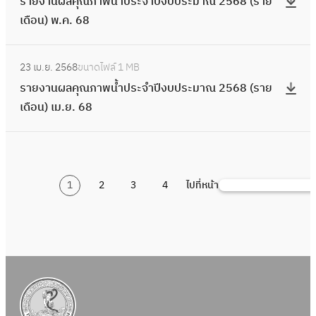
ง
รายงานผลคุณภาพน้ำประจำปีงบประมาณ 2568 (ราย
ภ
พ
า
า
ม
ร
ผ
น
6
บ
เดือน) พ.ค. 68
า
.
ย
ย
า
ะ
ล
)
8
ป
พ
6
ง
เ
ณ
จำ
คุ
ม
:
(
ร
น้ำ
9
า
ดื
2
ปี
23 เม.ย. 2568
ขนาดไฟล์
1 MB
ณ
.
ร
ร
ะ
ป
น
อ
5
ง
รายงานผลคุณภาพน้ำประจำปีงบประมาณ 2568 (ราย
ภ
ค
า
า
ม
ร
ผ
น
6
บ
เดือน) เม.ย. 68
า
.
ย
ย
า
ะ
ล
)
8
ป
พ
6
ง
เ
ณ
จำ
คุ
ธ
(
ร
น้ำ
9
า
ดื
2
ปี
ณ
.
ร
ะ
ป
น
อ
5
ง
ภ
ค
า
ม
ร
1
2
3
4
ไปที่หน้า
ผ
ค้
น
6
บ
า
.
ย
า
ะ
ล
น
)
8
ป
พ
6
เ
ณ
จำ
คุ
ห
พ
(
ร
น้ำ
8
ดื
2
ปี
ณ
า
.
ร
ะ
ป
อ
5
ง
ภ
ย
า
ม
ร
น
6
บ
า
.
ย
า
ะ
)
8
ป
พ
6
เ
ณ
จำ
ต