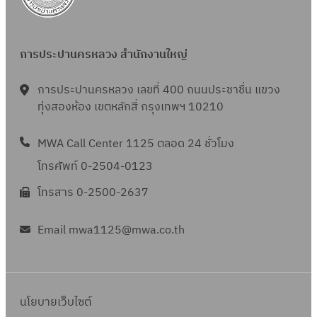
(
ร
น้ำ
8
ดื
2
ปี
.
ร
ะ
ป
อ
5
ง
ค
า
ม
ร
น
6
บ
การประปานครหลวง สำนักงานใหญ่
.
ย
า
ะ
)
8
ป
6
เ
ณ
จำ
ก
(
ร
การประปานครหลวง เลขที่ 400 ถนนประชาชื่น แขวง
8
ดื
2
ปี
.
ร
ทุ่งสองห้อง เขตหลักสี่ กรุงเทพฯ 10210
ะ
อ
5
ง
ย
า
ม
น
6
บ
.
MWA Call Center 1125 ตลอด 24 ชั่วโมง
ย
า
)
8
ป
6
เ
ณ
โทรศัพท์ 0-2504-0123
ส
(
ร
8
ดื
2
.
โทรสาร 0-2500-2637
ร
ะ
อ
5
ค
า
ม
น
6
.
Email mwa1125@mwa.co.th
ย
า
)
8
6
เ
ณ
ก
(
8
ดื
2
.
ร
อ
5
ค
า
นโยบายเว็บไซต์
น
6
.