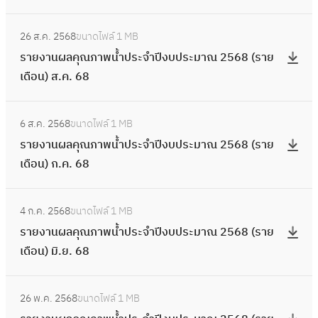
ล
)
9
ป
พ
6
ง
เ
ณ
จำ
คุ
พ
:
(
ร
น้ำ
9
า
ดื
2
ปี
26 ส.ค. 2568
ขนาดไฟล์
1 MB
ณ
.
ร
ร
ะ
ป
น
อ
5
ง
รายงานผลคุณภาพน้ำประจำปีงบประมาณ 2568 (ราย
ภ
ค
า
า
ม
ร
ผ
น
6
บ
เดือน) ส.ค. 68
า
.
ย
ย
า
ะ
ล
)
9
ป
พ
6
ง
เ
ณ
จำ
คุ
เ
:
(
ร
น้ำ
9
า
ดื
2
ปี
6 ส.ค. 2568
ขนาดไฟล์
1 MB
ณ
ม
ร
ร
ะ
ป
น
อ
5
ง
รายงานผลคุณภาพน้ำประจำปีงบประมาณ 2568 (ราย
ภ
.
า
า
ม
ร
ผ
น
6
บ
เดือน) ก.ค. 68
า
ย
ย
ย
า
ะ
ล
)
9
ป
พ
.
ง
เ
ณ
จำ
คุ
มี
:
(
ร
น้ำ
6
า
ดื
2
ปี
4 ก.ค. 2568
ขนาดไฟล์
1 MB
ณ
.
ร
ร
ะ
ป
9
น
อ
5
ง
รายงานผลคุณภาพน้ำประจำปีงบประมาณ 2568 (ราย
ภ
ค
า
า
ม
ร
ผ
น
6
บ
เดือน) มิ.ย. 68
า
.
ย
ย
า
ะ
ล
)
8
ป
พ
6
ง
เ
ณ
จำ
คุ
ก
:
(
ร
น้ำ
9
า
ดื
2
ปี
26 พ.ค. 2568
ขนาดไฟล์
1 MB
ณ
.
ร
ร
ะ
ป
น
อ
5