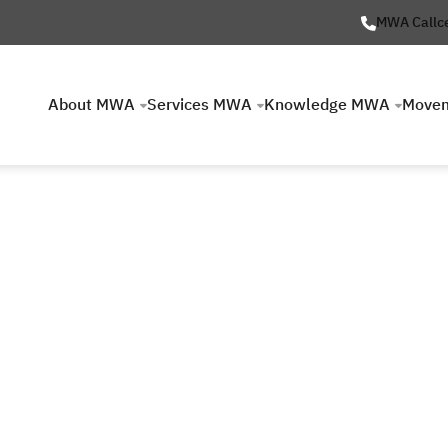
MWA Callc
About MWA
Services MWA
Knowledge MWA
Move