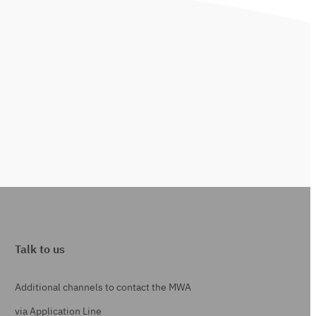
Talk to us
Additional channels to contact the MWA
via Application Line