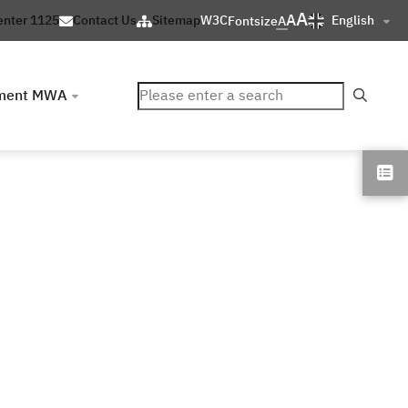
A
A
English
enter 1125
Contact Us
Sitemap
W3C
Fontsize
A
ค้นหา
ment MWA