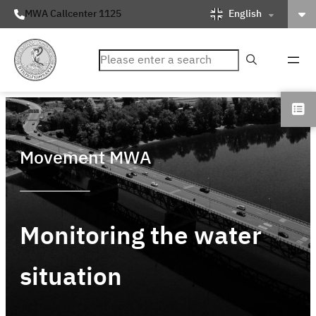
English
MWA Callcenter 1125
ค้นหา
Movement MWA
Monitoring the water
situation