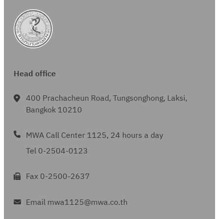
Head office
400 Prachacheun Road, Tungsonghong, Laksi,
Bangkok 10210
MWA Call Center 1125, 24 hours a day
Tel 0-2504-0123
Fax 0-2500-2637
Email mwa1125@mwa.co.th