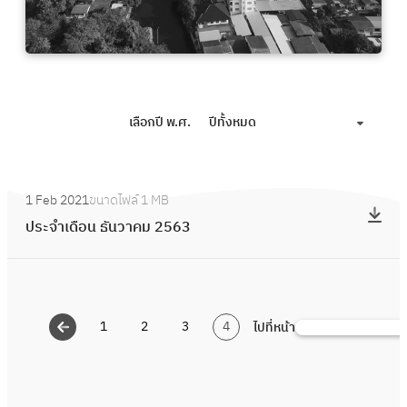
เลือกปี พ.ศ.
ปีทั้งหมด
:
1 Feb 2021
ขนาดไฟล์
1 MB
ป
ประจำเดือน ธันวาคม 2563
ร
ะ
จำ
เ
1
2
3
4
ไปที่หน้า
ดื
S
อ
e
น
a
ธั
r