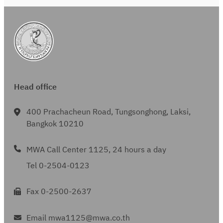
น
c
ว
h
า
ค
ม
2
Head office
5
6
400 Prachacheun Road, Tungsonghong, Laksi,
3
Bangkok 10210
MWA Call Center 1125, 24 hours a day
Tel 0-2504-0123
Fax 0-2500-2637
Email mwa1125@mwa.co.th