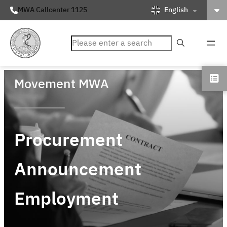
English
MWA Callcenter 1125
ค้นหา
Movement MWA
Procurement
Announcement
Employment