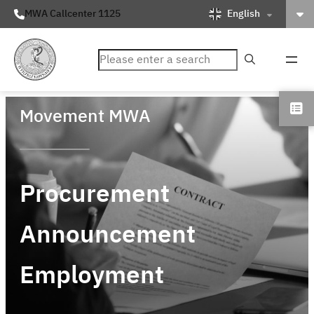
English
MWA Callcenter 1125
ค้นหา
Movement MWA
Procurement
Announcement
Employment