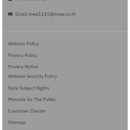
Email mwa1125@mwa.co.th
Website Policy
Privacy Policy
Privacy Notice
Website Security Policy
Data Subject Rights
Manuals for The Public
Customer Charter
Sitemap