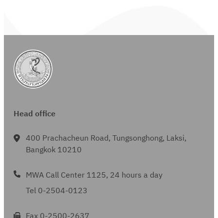
Head office
400 Prachacheun Road, Tungsonghong, Laksi,
Bangkok 10210
MWA Call Center 1125, 24 hours a day
Tel 0-2504-0123
Fax 0-2500-2637