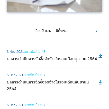
เลือกปี พ.ศ.
ปีทั้งหมด
:
3 Nov 2021
ขนาดไฟล์
1 MB
ผ
ผลการดำเนินการจัดซื้อจัดจ้างในรอบเดือนตุลาคม 2564
ล
ก
:
า
5 Oct 2021
ขนาดไฟล์
1 MB
ผ
ร
ผลการดำเนินการจัดซื้อจัดจ้างในรอบเดือนกันยายน
ล
ดำ
2564
ก
เ
า
นิ
:
ร
5 Oct 2021
ขนาดไฟล์
1 MB
น
ผ