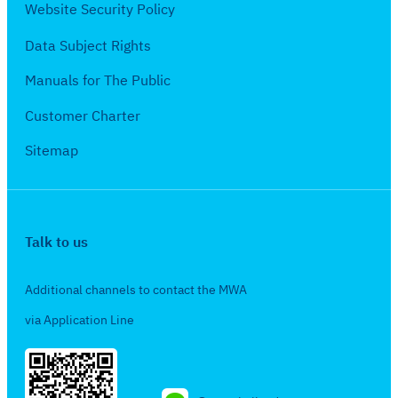
ษ
Website Security Policy
2
า
5
Data Subject Rights
ย
6
น
Manuals for The Public
4
2
Customer Charter
5
6
Sitemap
4
Talk to us
Additional channels to contact the MWA
via Application Line