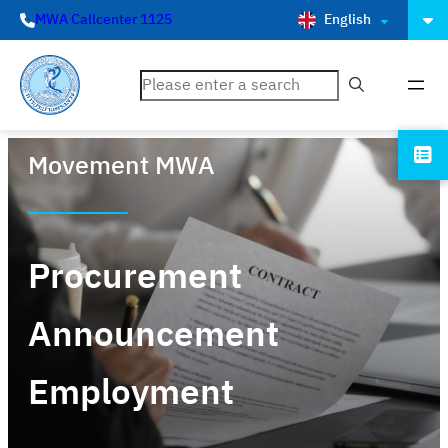
English
MWA Callcenter 1125
ค้นหา
Movement MWA
Procurement
Announcement
Employment