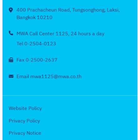
น
ง
ค
บ
จั
4
ก
ใ
400 Prachacheun Road, Tungsonghong, Laksi,
ม
เ
ด
ร
Bangkok 10210
น
2
ดื
จ้
ก
ร
5
อ
า
MWA Call Center 1125, 24 hours a day
ฎ
อ
6
น
ง
า
บ
Tel 0-2504-0123
4
มิ
ใ
ค
เ
ถุ
น
ม
Fax 0-2500-2637
ดื
น
ร
2
อ
า
อ
5
Email mwa1125@mwa.co.th
น
ย
บ
6
พ
น
เ
4
ฤ
2
ดื
ษ
5
อ
Website Policy
ภ
6
น
า
Privacy Policy
4
เ
ค
ม
Privacy Notice
ม