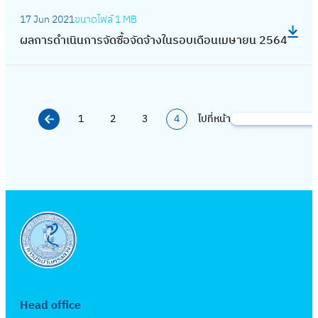
ด
น
:
น
ด
ร
เ
จ้
17 Jun 2021
ขนาดไฟล์
1 MB
ก
ผ
ร
ซื้
ดำ
ดื
า
ผลการดำเนินการจัดซื้อจัดจ้างในรอบเดือนเมษายน 2564
า
ล
อ
อ
เ
อ
ง
ร
ก
บ
จั
นิ
น
ใ
จั
า
เ
ด
น
ตุ
น
ด
ร
ดื
จ้
ก
ล
ร
ซื้
1
2
3
4
ไปที่หน้า
ดำ
S
อ
า
า
า
อ
อ
เ
e
น
ง
ร
ค
บ
จั
นิ
a
กั
ใ
จั
ม
เ
ด
น
r
น
น
ด
2
ดื
จ้
ก
c
ย
ร
ซื้
5
อ
า
า
h
า
อ
อ
6
น
ง
ร
ย
บ
จั
4
สิ
ใ
จั
น
เ
ด
ง
น
ด
2
ดื
จ้
ห
ร
ซื้
5
อ
า
Head office
า
อ
อ
6