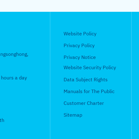
เ
า
จั
ตุ
ร
จั
ก
ดื
ง
ด
ล
อ
ด
า
อ
ใ
ซื้
า
บ
จ้
ร
น
น
อ
ค
เ
า
จั
Website Policy
กั
ร
จั
ม
ดื
ง
ด
น
อ
ด
Privacy Policy
2
อ
ใ
ซื้
ย
บ
จ้
ungsonghong,
5
น
น
อ
Privacy Notice
า
เ
า
6
สิ
ร
จั
ย
Website Security Policy
ดื
ง
4
ง
อ
ด
น
อ
 hours a day
ใ
Data Subject Rights
ห
บ
จ้
2
น
น
า
เ
า
Manuals for The Public
5
ก
ร
ค
ดื
ง
6
ร
อ
Customer Charter
ม
อ
ใ
4
ก
บ
2
น
Sitemap
น
ฎ
เ
th
5
มิ
ร
า
ดื
6
ถุ
อ
ค
อ