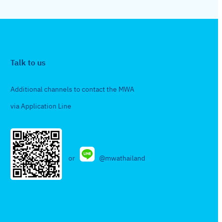
c
h
Talk to us
Additional channels to contact the MWA
via Application Line
or
@mwathailand