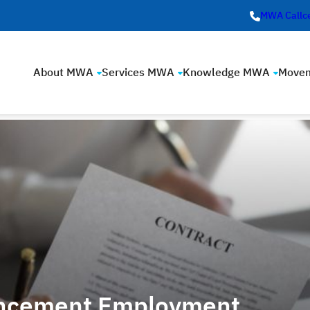
MWA Callc
About MWA
Services MWA
Knowledge MWA
Move
ncement Employment