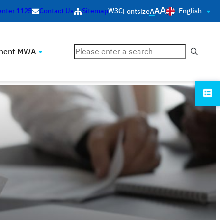
A
A
English
enter 1125
Contact Us
Sitemap
W3C
Fontsize
A
ค้นหา
ment MWA