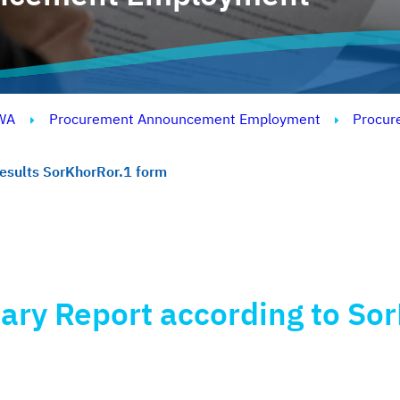
WA
Procurement Announcement Employment
Procur
esults SorKhorRor.1 form
ry Report according to Sor