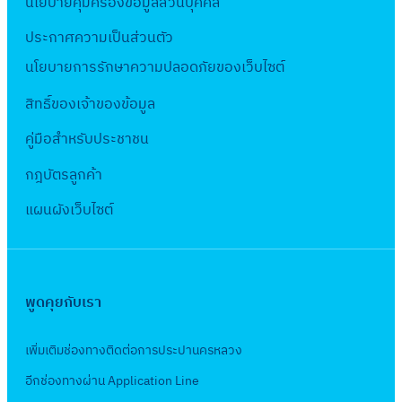
นโยบายคุ้มครองข้อมูลส่วนบุคคล
ข
ที่
ร้
ะ
จั
อ
กี่
ร
พ
ง
ส
เ
า
ม
ด
ประกาศความเป็นส่วนตัว
ง
ย
ะ
.
บ
วั
กี่
ง
า
ส
สั
ว
นโยบายการรักษาความปลอดภัยของเว็บไซต์
ป
ศ
ป
ส
ย
ว
ณ
ร
ญ
ข้
า
.
ร
ดิ์
ว
า
สิทธิ์ข
องเจ้าของข้อมูล
พ
ร
ญ
อ
ส
2
ะ
จำ
ข้
ง
.
ท
า
ง
คู่มือสำหรับประชาชน
า
5
ม
น
อ
ท่
ศ
า
ร
พื้
ข
6
า
ว
ง
กฎบัตรลูกค้า
อ
.
ง
ท
น
า
4
ณ
น
ด้
ป
2
เ
ป
แผนผังเว็บไซต์
ที่
ส
:
พ
1
า
ร
5
ข้
.
สำ
มุ
ง
.
ง
น
ะ
6
า
1
นั
ท
า
ศ
า
ข
ป
5
โ
8
ก
ร
น
.
น
ย
า
:
ค
พูดคุยกับเรา
1
ง
ป
ก่
2
เ
า
แ
จ้
ร
(
า
ร
อ
5
ล
ย
ล
า
ง
เพิ่มเติมช่องทางติดต่อการประปานครหลวง
ฝ่
น
า
ส
6
ข
เ
ะ
ง
ก
า
ป
อีกช่องทางผ่าน Application Line
ก
ร้
5
ที่
ข
ง
เ
า