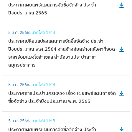
เ
ประกาศเผยแพร่แผนการจัดซื้อจัดจ้าง ประจำ
ผ
ร
ผ
ปีงบประมาณ 2565
น
ะ
ย
ง
ก
แ
:
า
า
5 ม.ค. 2566
ขนาดไฟล์
1 MB
พ
ป
น
ศ
ประกาศเปลี่ยนแปลงแผนการจัดซื้อจัดจ้าง ประจำ
ร่
ร
เ
เ
ปีงบประมาณ พ.ศ.2564 งานจ้างก่อสร้างหลังคาที่จอด
แ
ะ
ช่
ผ
รถพร้อมแผงโซล่าเซลล์ สำนักงานประปาสาขา
ผ
ก
า
ย
สมุทรปราการ
น
า
ชุ
แ
ก
ศ
ด
พ
:
า
เ
เ
5 ม.ค. 2566
ขนาดไฟล์
1 MB
ร่
ป
ร
ป
ค
ประกาศการประปานครหลวง เรื่อง เผยแพร่แผนการจัด
แ
ร
จั
ลี่
รื่
ซื้อจัดจ้าง ประจำปีงบประมาณ พ.ศ. 2565
ผ
ะ
ด
ย
อ
น
ก
ซื้
น
:
ง
ก
า
อ
5 ม.ค. 2566
ขนาดไฟล์
1 MB
แ
ป
สู
า
ศ
จั
ประกาศเผยแพรแผนการจัดซื้อจัดจ้าง ประจำ
ป
ร