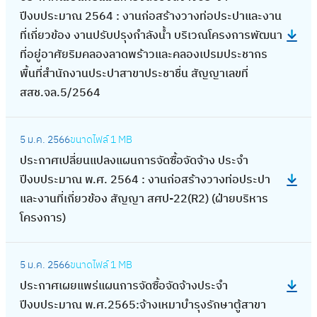
ร
ซื้
ร
จำ
ะ
ผ
.
ร
ด
ปีงบประมาณ 2564 : งานก่อสร้างวางท่อประปาและงาน
นั
ด
ะ
อ
ะ
ปี
ป
ย
2
ะ
จ้
ที่เกี่ยวข้อง งานปรับปรุงกำลังน้ำ บริเวณโครงการพัฒนา
ก
ซื้
ก
จั
ป
ง
า
แ
5
ม
า
ที่อยู่อาศัยริมคลองลาดพร้าวและคลองเปรมประชากร
ง
อ
า
ด
า
บ
ส
พ
6
า
ง
พื้นที่สำนักงานประปาสาขาประชาชื่น สัญญาเลขที่
า
จั
ศ
จ้
แ
ป
า
ร่
4
ณ
ป
สสช.จล.5/2564
น
ด
เ
า
ล
ร
ข
แ
ง
พ
ร
ป
จ้
ผ
ง
ะ
ะ
า
ผ
า
:
.
ะ
ร
า
ย
ป
ง
ม
5 ม.ค. 2566
ขนาดไฟล์
1 MB
ส
น
น
ป
ศ
จำ
ะ
ง
แ
ร
า
า
ประกาศเปลี่ยนแปลงแผนการจัดซื้อจัดจ้าง ประจำ
มุ
ก
จ้
ร
.
ปี
ป
ปี
พ
ะ
น
ณ
ปีงบประมาณ พ.ศ. 2564 : งานก่อสร้างวางท่อประปา
ท
า
า
ะ
2
ง
า
ง
ร่
จำ
ที่
พ
และงานที่เกี่ยวข้อง สัญญา สศป-22(R2) (ฝ่ายบริหาร
ร
ร
ง
ก
5
บ
ส
บ
แ
ปี
เ
.
โครงการ)
ป
จั
ก่
า
6
ป
า
ป
ผ
ง
กี่
ศ
ร
ด
อ
ศ
5
ร
ข
ร
น
บ
:
ย
.
า
ซื้
ส
เ
–
ะ
า
ะ
5 ม.ค. 2566
ขนาดไฟล์
1 MB
ก
ป
ป
ว
2
ก
อ
ร้
ป
ฝ่
ม
สุ
ม
ประกาศเผยแพร่แผนการจัดซื้อจัดจ้างประจำ
า
ร
ร
ข้
5
า
จั
า
ลี่
า
า
ข
า
ปีงบประมาณ พ.ศ.2565:จ้างเหมาบำรุงรักษาตู้สาขา
ร
ะ
ะ
อ
6
ร
ด