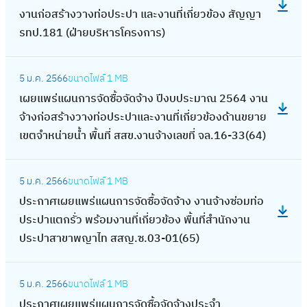
ณ
ง
จั
เ
ร
ป
อ
งานก่อสร้างวางท่อประปา และงานที่เกี่ยวข้อง สัญญา
น
น
พ
ป
ด
ผ
สำ
ร
ง
รทป.181 (ฝ่ายบริหารโครงการ)
ง
ก
.
ร
ซื้
ย
ร
ะ
เ
า
า
ศ
ะ
อ
แ
ว
:
ม
ผ
น
ร
.
จำ
จั
5 ม.ค. 2566
ขนาดไฟล์
1 MB
พ
จ
เ
า
ย
ก่
จั
2
ปี
ด
เผยแพร่แผนการจัดซื้อจัดจ้าง ปีงบประมาณ 2564 งาน
ร่
ห
ผ
ณ
แ
อ
ด
5
ง
จ้
จ้างก่อสร้างวางท่อประปาและงานที่เกี่ยวข้องด้านขยาย
แ
า
ย
2
พ
ส
ซื้
6
บ
า
เขตจำหน่ายน้ำ พื้นที่ สสข.งานจ้างเลขที่ จล.16-33(64)
ผ
ท่
แ
5
ร่
ร้
อ
5
ป
ง
น
อ
พ
6
แ
า
จั
สำ
:
ร
ป
ก
รั่
ร่
5
ผ
ง
5 ม.ค. 2566
ขนาดไฟล์
1 MB
ด
นั
ป
ะ
ร
า
ว
แ
น
ว
ประกาศเผยแพร่แผนการจัดซื้อจัดจ้าง งานจ้างซ่อมท่อ
จ้
ก
ร
ม
ะ
ร
ใ
ผ
ก
า
ประปาแตกรั่ว พร้อมงานที่เกี่ยวข้อง พื้นที่สำนักงาน
า
ง
ะ
า
จำ
จั
น
น
า
ง
ประปาสาขาพญาไท สสญ.ซ.03-01(65)
ง
า
ก
ณ
ปี
ด
พื้
ก
ร
ท่
ป
น
า
พ
ง
ซื้
น
า
:
จั
อ
ร
ป
ศ
.
บ
อ
5 ม.ค. 2566
ขนาดไฟล์
1 MB
ที่
ร
ป
ด
ป
ะ
ร
เ
ศ
ป
จั
ประกาศเผยแพร่แผนการจัดซื้อจัดจ้างประจำ
สำ
จั