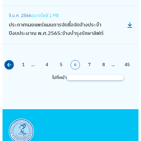
ง
ย
ย
ณ
ส
ณ
จั
ม
ก
ง
4
จ้
ห
น
บำ
:
พ
วั
2
ด
า
า
ง
:
า
5 ม.ค. 2566
ขนาดไฟล์
1 MB
ลั
แ
รุ
ป
.
ส
5
ซื้
ณ
ศ
า
ง
ง
ประกาศเผยแพร่แผนการจัดซื้อจัดจ้างประจำ
ง
ป
ง
ร
ศ
ดิ์
6
อ
พ
เ
น
า
ง
ปีงบประมาณ พ.ศ.2565:จ้างบำรุงรักษาลิฟต์
ค
ล
รั
ะ
.
บ
4
จั
.
ผ
ใ
น
า
า
ง
ก
ก
2
ริ
ง
ด
ศ
ย
ห้
ก่
น
ที่
แ
ษ
า
5
เ
า
จ้
.
แ
บ
อ
จ้
จ
ผ
า
ศ
6
ว
น
า
2
พ
ริ
1
…
4
5
6
7
8
…
45
ส
า
อ
น
ร
เ
4
ณ
จ้
ง
5
ร่
ก
ร้
ง
ด
ก
ะ
ผ
ไปที่หน้า
:
ค้
ส
า
ป
6
แ
า
า
ซ่
ร
า
บ
ย
ง
น
ะ
ง
ร
5
ผ
ร
ง
อ
ถ
ร
บ
แ
า
ห
พ
ก่
ะ
น
ข
ว
ม
พ
จั
ไ
พ
น
า
า
อ
จำ
ก
อ
า
ท่
ร้
ด
ฟ
ร่
ซื้
น
ส
ปี
า
ใ
ง
อ
อ
ซื้
ฟ้
แ
อ
ข้
ร้
ง
ร
ช้
ท่
ป
ม
อ
า
ผ
ห
า
า
บ
จั
น้ำ
อ
ร
แ
จั
น
มึ
ม
ง
ป
ด