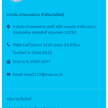
ป
ป
ะ
ผ
ด
ก
ก
ค
ว
ร
ซื้
ร
ร
ป
ง
จ้
า
พิ
ล
า
ะ
อ
ะ
ะ
การประปานครหลวง สำนักงานใหญ่
า
โ
า
ร
ม
อ
ง
ม
จั
ป
ป
แ
ซ
ง
จั
พ์
ง
ท่
า
ด
า
การประปานครหลวง เลขที่ 400 ถนนประชาชื่น แขวง
า
ต
ล่
ป
ด
บ
อ
ณ
จ้
ทุ่งสองห้อง เขตหลักสี่ กรุงเทพฯ 10210
โ
แ
ก
า
ร
ซื้
า
ป
2
า
ค
ล
รั่
เ
ะ
อ
ง
ร
5
MWA Call Center 1125 ตลอด 24 ชั่วโมง
ง
ร
ะ
ว
ซ
จำ
จั
ป
ะ
6
ป
ง
โทรศัพท์ 0-2504-0123
ง
พ
ล
ปี
ด
ล
ป
4
ร
ก
า
ร้
ล์
ง
โทรสาร 0-2500-2637
จ้
า
า
:
ะ
า
น
อ
สำ
บ
า
ก
แ
ง
จำ
ร
ที่
ม
นั
ป
Email mwa1125@mwa.co.th
ง
ด
ล
า
ปี
ห
เ
ง
ก
ร
ป
ถ
ะ
น
ง
มู่
กี่
า
ง
ะ
ร
น
ง
ก่
บ
บ้
ย
น
า
ม
ะ
น
า
อ
ป
า
ว
นโยบายเว็บไซต์
ที่
น
า
จำ
สุ
น
ส
ร
น
ข้
เ
ป
ณ
ปี