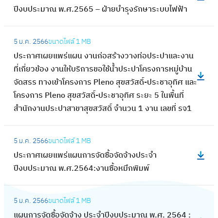
บ
ร
ก
ด
ปีงบประมาณ พ.ศ.2565 – ฝ่ายบำรุงรักษาระบบไฟฟ้า
ล
ะ
น้ำ
จั
า
จ้
ง
ก
เ
ด
ร
:
า
แ
า
พิ่
ซื้
5 ม.ค. 2566
ขนาดไฟล์
1 MB
ป
ป
ง
ผ
ศ
ม
อ
ประกาศเผยแพร่แผน งานก่อสร้างวางท่อประปาและงาน
ร
ร
ป
น
เ
แ
จั
ที่เกี่ยวข้อง งานให้บริการขอใช้น้ำประปาโครงการหมู่บ้าน
ะ
ะ
ร
ก
ผ
ร
ด
จัดสรร ทางเข้าโครงการ Pleno สุขสวัสดิ์-ประชาอุทิศ และ
ป
ก
ะ
า
ย
ง
จ้
โครงการ Pleno สุขสวัสดิ์-ประชาอุทิศ ระยะ 5 ในพื้นที่
า
า
จำ
ร
แ
ดั
า
สำนักงานประปาสาขาสุขสวัสดิ์ จำนวน 1 งาน เลขที่ รจ1
น
ศ
ปี
จั
พ
น
ง
ค
เ
ง
ด
ร
:
น้ำ
ป
ร
ผ
บ
ซื้
5 ม.ค. 2566
ขนาดไฟล์
1 MB
แ
ป
สำ
ร
ห
ย
ป
อ
ประกาศเผยแพร่แผนการจัดซื้อจัดจ้างประจำ
ผ
ร
ห
ะ
ล
แ
ร
จั
ปีงบประมาณ พ.ศ.2564:งานซื้อหมึกพิมพ์
น
ะ
รั
จำ
ว
พ
ะ
ด
ก
ก
บ
ปี
ง
ร่
:
ม
จ้
า
า
ก
ง
เ
5 ม.ค. 2566
ขนาดไฟล์
1 MB
แ
แ
า
า
ร
ศ
า
บ
รื่
แผนการจัดซื้อจัดจ้าง ประจำปีงบประมาณ พ.ศ. 2564 :
ผ
ผ