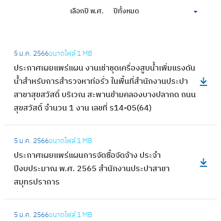
เลือกปี พ.ศ.
ปีทั้งหมด
:
5 ม.ค. 2566
ขนาดไฟล์
1 MB
ป
ประกาศเผยแพร่แผน งานเช่าชุดเครื่องสูบน้ำเพิ่มแรงดัน
ร
น้ำสำหรับการสำรวจหาท่อรั่ว ในพื้นที่สำนักงานประปา
ะ
สาขาสุขสวัสดิ์ บริเวณ สะพานข้ามคลองบางปลากด ถนน
ก
สุขสวัสดิ์ จำนวน 1 งาน เลขที่ ร14-05(64)
า
ศ
:
เ
5 ม.ค. 2566
ขนาดไฟล์
1 MB
ป
ผ
ประกาศเผยแพร่แผนการจัดซื้อจัดจ้าง ประจำ
ร
ย
ปีงบประมาณ พ.ศ. 2565 สำนักงานประปาสาขา
ะ
แ
สมุทรปราการ
ก
พ
า
ร่
:
ศ
5 ม.ค. 2566
ขนาดไฟล์
1 MB
แ
ป