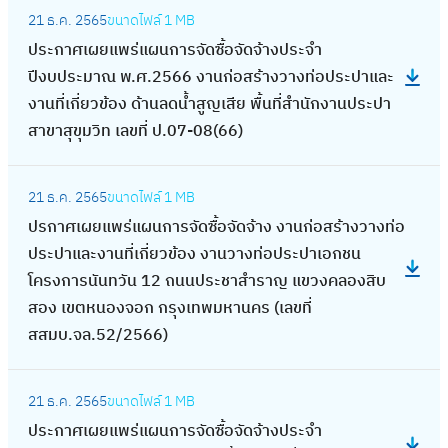
ส
:
6
า
ง
สี
จ้
:
ท่
จำ
21 ธ.ค. 2565
ขนาดไฟล์
1 MB
จ้
ร้
ป
)
น
ท่
ย
า
ง
อ
ปี
ประกาศเผยแพร่แผนการจัดซื้อจัดจ้างประจำ
า
า
ร
จ้
อ
ง
า
ป
ง
ปีงบประมาณ พ.ศ.2566 งานก่อสร้างวางท่อประปาและ
ง
ง
ะ
า
ป
ง
น
ร
บ
งานที่เกี่ยวข้อง ด้านลดน้ำสูญเสีย พื้นที่สำนักงานประปา
ว
ว
ก
ง
ร
า
จ้
ะ
ป
สาขาสุขุมวิท เลขที่ ป.07-08(66)
า
า
า
เ
ะ
น
า
ป
ร
ง
ง
ศ
ห
ป
จ้
ง
:
า
ะ
ท่
ท่
เ
ม
า
21 ธ.ค. 2565
ขนาดไฟล์
1 MB
า
ติ
ป
แ
ม
อ
อ
ผ
า
แ
ปรกาศเผยแพร่แผนการจัดซื้อจัดจ้าง งานก่อสร้างวางท่อ
ง
ด
ร
ล
า
ป
ป
ย
บ
ล
ประปาและงานที่เกี่ยวข้อง งานวางท่อประปาเอกชน
ว
ต
ก
ะ
ณ
ร
ร
แ
ริ
ะ
โครงการนันทวัน 12 ถนนประชาสำราญ แขวงคลองสิบ
า
า
า
ง
2
ะ
ะ
พ
ก
ง
สอง เขตหนองจอก กรุงเทพมหานคร (เลขที่
ง
ม
ศ
า
5
ป
ป
ร่
า
า
สสมบ.จล.52/2566)
ท่
ท
เ
น
6
า
า
แ
ร
น
อ
ว
ผ
ที่
6
แ
แ
ผ
:
โ
ที่
ป
ง
ย
เ
:
ล
21 ธ.ค. 2565
ขนาดไฟล์
1 MB
ล
น
ป
ค
เ
ร
ถ
แ
กี่
ง
ะ
ประกาศเผยแพร่แผนการจัดซื้อจัดจ้างประจำ
ะ
ก
ร
ร
กี่
ะ