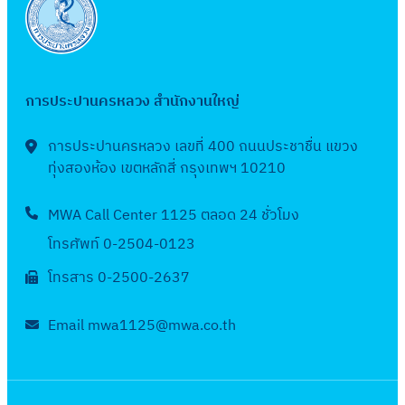
า
A
ด้
ร
ง
น
ผ
บ
สู
สู
บ
ด
ดู
g
า
ะ
า
ที่
น
บ
ญ
ญ
ป
ซื้
ง
e
น
ป
น
สำ
ก
ก
เ
เ
ร
อ
า
n
ล
า
ก่
นั
า
า
สี
สี
ะ
จั
น
การประปานครหลวง สำนักงานใหญ่
d
ด
ค้
อ
ก
ร
ร
ย
ย
ม
ด
ด้
a
น้ำ
า
ส
ง
จั
จั
A
พื้
า
จ้
การประปานครหลวง เลขที่ 400 ถนนประชาชื่น แขวง
า
B
สู
ง
ร้
า
ด
ด
g
น
ณ
ทุ่งสองห้อง เขตหลักสี่ กรุงเทพฯ 10210
า
น
a
ญ
ชำ
า
น
ซื้
ก
e
ที่
พ
ง
กิ
s
เ
ร
ง
ป
อ
า
n
MWA Call Center 1125 ตลอด 24 ชั่วโมง
สำ
.
ป
จ
e
สี
ะ
ว
ร
จั
ร
d
นั
ศ
ร
โทรศัพท์ 0-2504-0123
ก
d
ย
ป
า
ะ
ด
อ
a
ก
.
ะ
า
S
A
โทรสาร 0-2500-2637
ร
ง
ป
จ้
า
B
ง
2
จำ
ร
t
g
ะ
ท่
า
า
ชี
a
า
5
ปี
ป
r
e
Email mwa1125@mwa.co.th
จำ
อ
ส
ง
ว
s
น
6
ง
ร
u
n
ปี
ป
า
ป
อ
e
ป
6
บ
ะ
c
d
ง
ร
ข
ร
น
d
ร
ง
ป
ป
t
a
บ
ะ
า
ะ