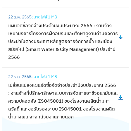
ะ
ซื้
อ
า
ง
า
จำ
อ
ง
:
ง
แ
ศ
ปี
จั
22 ธ.ค. 2565
ขนาดไฟล์
1 MB
เ
แ
ป
ผ
ป
ง
ด
แผนจัดซื้อจัดจ้างประจำปีงบประมาณ 2566 : งานจ้าง
ผ
ผ
ร
น
ร
บ
จ้
เหมาบริการโครงการฝึกอบรมและศึกษาดูงานด้านกิจการ
ย
น
ะ
ก
ะ
ป
า
ประปาในต่างประเทศ หลักสูตรการจัดการน้ำ และเมือง
แ
จั
จำ
า
ก
ร
ง
สมัยใหม่ (Smart Water & City Management) ประจำปี
พ
ด
ปี
ร
ว
ะ
ป
2566
ร่
ซื้
ง
จั
ด
ม
ร
แ
อ
บ
ด
ร
:
า
ะ
ผ
จั
ป
ซื้
22 ธ.ค. 2565
ขนาดไฟล์
1 MB
า
เ
ณ
จำ
น
ด
ร
อ
เปลี่ยนแปลงแผนจัดซื้อจัดจ้างประจำปีงบประมาณ 2566
ค
ป
พ
ปี
ก
จ้
ะ
จั
: งานจ้างที่ปรึกษารักษาระบบการจัดการอาชีวอนามัยและ
า
ลี่
.
ง
า
า
ม
ด
ความปลอดภัย (ISO45001) ของโรงงานผลิตน้ำมหา
จ้
ย
ศ
บ
ร
ง
า
จ้
สวัสดิ์ และขอรับรองระบบ ISO45001 ของโรงงานผลิต
า
น
.
ป
จั
ป
ณ
า
น้ำบางเขน จากหน่วยงานภายนอก
ง
แ
2
ร
ด
ร
พ
ง
ก่
ป
5
ะ
ซื้
ะ
: