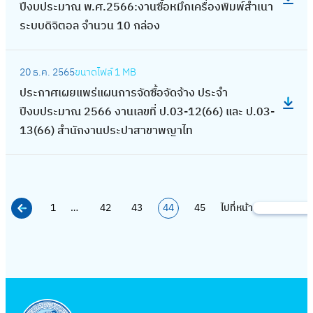
า
พ
ย
า
ง
ปีงบประมาณ พ.ศ.2566:งานซื้อหมึกเครื่องพิมพ์สำเนา
ง
า
ะ
ง
ย
ป
ม
ร่
ว
น
า
ระบบดิจิตอล จำนวน 10 กล่อง
า
ร
ก
ก
ว
า
แ
แ
ข้
จ้
น
น
จั
า
า
ข้
แ
ล
ผ
อ
:
า
ที่
ที่
ด
ศ
ร
อ
ล
20 ธ.ค. 2565
ขนาดไฟล์
1 MB
ะ
น
ง
ป
ง
เ
เ
ซื้
เ
ฝึ
ง
ะ
ประกาศเผยแพร่แผนการจัดซื้อจัดจ้าง ประจำ
ดำ
ก
ด้
ร
ที่
กี่
กี่
อ
ผ
ก
ด้
ง
ปีงบประมาณ 2566 งานเลขที่ ป.03-12(66) และ ป.03-
เ
า
า
ะ
ป
ย
ย
จั
ย
อ
า
า
13(66) สำนักงานประปาสาขาพญาไท
นิ
ร
น
ก
รึ
ว
ว
ด
แ
บ
น
น
น
จั
ล
า
ก
ข้
ข้
จ้
พ
ร
ล
ที่
ค
ด
ด
ศ
ษ
อ
อ
า
ร่
ม
ด
เ
ดี
ซื้
น้ำ
เ
า
ง
ง
ง
แ
แ
น้ำ
กี่
ห
อ
1
…
42
43
44
45
ไปที่หน้า
สู
ผ
ค้
รั
ด้
ด้
ป
ผ
ล
สู
ย
นี้
จั
ญ
ย
น
ก
า
า
ร
น
ะ
ญ
ว
ค่
ด
เ
แ
ห
ษ
น
น
ะ
ก
ศึ
เ
ข้
า
จ้
สี
พ
า
า
ล
ล
จำ
า
ก
สี
อ
น้ำ
า
ย
ร่
ร
ด
ด
ปี
ร
ษ
ย
ง
ป
ง
พื้
แ
ะ
น้ำ
น้ำ
ง
จั