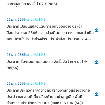
ย
สาขาสุขุมวิท เลขที่ ป.07-09(66)
ผ
า
แ
น
ศ
พ
:
ก
เ
26 ธ.ค. 2565
ขนาดไฟล์
1 MB
ร่
ป
า
ผ
ประกาศเปลี่ยนแปลงแผนการจัดซื้อจัดจ้าง ประจำ
แ
ร
ร
ย
ปีงบประมาณ 2566 : งานจ้างติดตามทวงถามและดำเนิน
ผ
ะ
จั
แ
คดีหนี้ค่าน้ำประปาค้างชำระ ประจำปีงบประมาณ 2566
น
ก
ด
พ
ก
า
ซื้
ร่
:
า
ศ
อ
26 ธ.ค. 2565
ขนาดไฟล์
1 MB
แ
ป
ร
เ
จั
ประกาศเรื่องเผยแพร่แผนการจัดซื้อจัดจ้าง ฯ รจ14-
ผ
ร
จั
ป
ด
08(66)
น
ะ
ด
ลี่
จ้
ก
ก
ซื้
ย
:
า
า
า
อ
23 ธ.ค. 2565
ขนาดไฟล์
1 MB
น
ป
ง
ร
ศ
จั
ประกาศประกวดราคาจ้างก่อสร้างงานก่อสร้างวางท่อ
แ
ร
ป
จั
เ
ด
ประปา และงานที่เกี่ยวข้องด้านลดน้ำสูญเสีย พื้นที่
ป
ะ
ร
ด
รื่
จ้
สำนักงานประปาสาขามีนบุรี (เลขที่ ป.53-06(66))
ล
ก