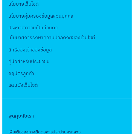
า
S
ะ
า
ร
า
นโยบายเว็บไซต์
u
B
ป
ป
มี
จำ
มั
t
ป
น
ะ
ใ
r
a
ร
า
น
ปี
นโยบายคุ้มครองข้อมูลส่วนบุคคล
ย
r
า
ก่
ม
น
e
s
ะ
แ
บุ
ง
แ
u
ส
อ
า
ประกาศความเป็นส่วนตัว
ต่
เ
e
ม
ล
รี
บ
ล
c
า
ส
ณ
า
ล
นโยบายการรักษาความปลอดภัยของเว็บไซต์
d
า
ะ
(
ป
ะ
t
ข
ร้
พ
ง
ข
S
ณ
ง
เ
ร
ค
u
สิทธิ์ข
องเจ้าของข้อมูล
า
า
.
ป
ที่
t
2
า
ล
ะ
ว
r
สุ
ง
ศ
ร
ป
คู่มือสำหรับประชาชน
r
5
น
ข
ม
า
e
ขุ
ว
.
ะ
.
u
6
ที่
ที่
า
ม
กฎบัตรลูกค้า
เ
ม
า
2
เ
A
c
6
เ
ป
ณ
ป
ล
วิ
ง
5
ท
แผนผังเว็บไซต์
B
t
กี่
.
2
ล
ข
ท
ท่
6
ศ
S
u
ย
5
5
อ
ที่
เ
อ
6
ห
-
r
ว
3
6
ด
ป
ล
ป
:
ลั
1
e
ข้
-
6
ภั
.
ข
ร
ง
พูดคุยกับเรา
ก
2
เ
อ
0
ง
ย
A
ที่
ะ
า
สู
(
ล
ง
6
า
(
B
ป
ป
น
เพิ่มเติมช่องทางติดต่อการประปานครหลวง
ต