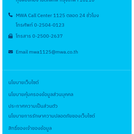
ทุ่งสองห้อง เขตหลักสี่ กรุงเทพฯ 10210
เ
4
จำ
ที่
ข
ะ
ซื้
า
.
ง
ป
ะ
า
ข
:
น
เ
ต
จำ
อ
น
2
า
ร
MWA Call Center 1125 ตลอด 24 ชั่วโมง
ป
ง
ต
ง
ว
กี่
ก
ปี
จั
ป
5
น
ะ
า
ป
โทรศัพท์ 0-2504-0123
า
น
ย
า
ง
ด
ร
6
ป
ม
ข
ร
น
4
ว
ร
บ
โทรสาร 0-2500-2637
จ้
ะ
6
ร
า
ย
ะ
ข
ร
ข้
จำ
ป
า
ป
:
ะ
ณ
า
จำ
ย
า
อ
ห
ร
Email mwa1125@mwa.co.th
ง
า
ง
ป
พ
ย
ปี
า
ย
ง
น่
ะ
ป
ส
า
า
.
เ
ง
ย
ก
ด้
า
ม
ร
า
น
ส
ศ
ข
บ
เ
า
า
ย
า
ะ
ข
ล
า
.
ต
ป
ข
นโยบายเว็บไซต์
ร
น
น้ำ
ณ
จำ
า
ด
ข
2
ก
ร
ต
ล
สำ
พ
ปี
น
นโยบายคุ้มครองข้อมูลส่วนบุคคล
น้ำ
า
5
า
ะ
ด
ห
.
ง
น
สู
ส
6
ร
ม
ประกาศความเป็นส่วนตัว
น้ำ
รั
ศ
บ
ท
ญ
มุ
5
จำ
า
สู
นโยบายการรักษาความปลอดภัยของเว็บไซต์
บ
.
ป
บุ
เ
ท
:
ห
ณ
ญ
ง
2
ร
รี
สี
ร
ซื้
สิทธิ์ข
องเจ้าของข้อมูล
น่
พ
เ
า
5
ะ