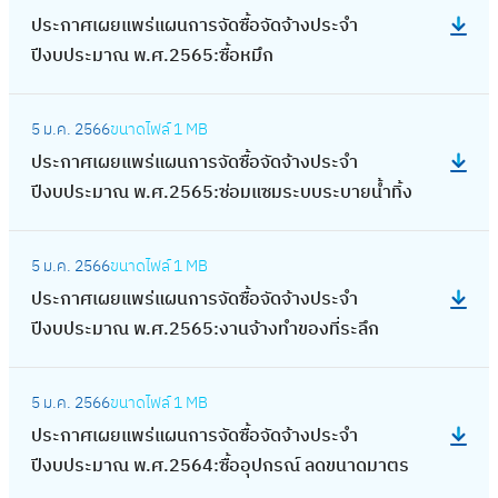
B
ป
บ
ด
น
แ
แ
ศ
ร
ด
ประกาศเผยแพร่แผนการจัดซื้อจัดจ้างประจำ
จำ
พ
o
ร
ป
จ้
ก
ป้
ผ
.
ะ
ซื้
ปีงบประมาณ พ.ศ.2565:ซื้อหมึก
น
ร่
o
ะ
ร
า
า
น
น
2
จำ
อ
ว
แ
s
ก
ะ
ง
ร
เ
ก
5
:
ปี
จั
น
ผ
t
า
ม
ป
จั
5 ม.ค. 2566
ขนาดไฟล์
1 MB
ก
า
6
ป
ง
ด
6
น
e
ศ
า
ร
ด
ประกาศเผยแพร่แผนการจัดซื้อจัดจ้างประจำ
ลี
ร
4
ร
บ
จ้
ร
ก
r
เ
ณ
ะ
ซื้
ปีงบประมาณ พ.ศ.2565:ซ่อมแซมระบบระบายน้ำทิ้ง
ย
จั
ง
ะ
ป
า
า
า
P
ผ
พ
จำ
อ
ว
ด
า
ก
ร
ง
ย
ร
u
ย
.
:
ปี
จั
ใ
จ้
น
า
ะ
ป
ก
จั
5 ม.ค. 2566
ขนาดไฟล์
1 MB
m
แ
ศ
ป
ง
ด
ช้
า
จ้
ศ
ม
ร
า
ด
ประกาศเผยแพร่แผนการจัดซื้อจัดจ้างประจำ
p
พ
.
ร
บ
จ้
กั
ง
า
เ
า
ะ
ร
ซื้
ปีงบประมาณ พ.ศ.2565:งานจ้างทำของที่ระลึก
)
ร่
2
ะ
ป
า
บ
ง
ง
ผ
ณ
จำ
อ
แ
แ
5
ก
ร
ง
ข้
า
ก่
ย
พ
:
ปี
จั
ล
ผ
6
า
ะ
ป
อ
น
5 ม.ค. 2566
ขนาดไฟล์
1 MB
อ
แ
.
ป
ง
ด
ะ
น
4
ศ
ม
ร
ต่
จ้
ประกาศเผยแพร่แผนการจัดซื้อจัดจ้างประจำ
ส
พ
ศ
ร
บ
จ้
อุ
ก
ง
เ
า
ะ
อ
า
ปีงบประมาณ พ.ศ.2564:ซื้ออุปกรณ์ ลดขนาดมาตร
ร้
ร่
.
ะ
ป
า
ป
า
า
ผ
ณ
จำ
ยี
ง