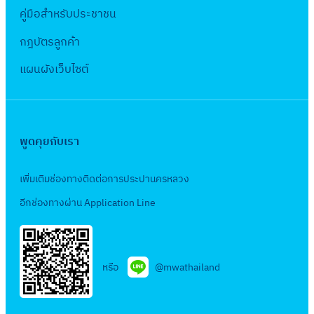
ย
ป
อ
า
.
สี
คู่มือสำหรับประชาชน
น
6
ม
ร
ห
ย
ศ
ย
รั
5
า
กฎบัตรลูกค้า
า
มึ
น้ำ
.
เ
บ
:
ณ
ก
ก
สำ
2
แผนผังเว็บไซต์
ล
จ้
ซ่
พ
า
ห
5
ข
า
อ
.
ร
รั
6
ที่
ง
ม
ศ
เ
บ
5
ป
ง
แ
.
ล
ง
:
พูดคุยกับเรา
.
า
ซ
2
ข
า
ง
A
น
ม
5
ที่
น
า
เพิ่มเติมช่องทางติดต่อการประปานครหลวง
B
เ
ร
6
ส
รั
น
S
อีกช่องทางผ่าน Application Line
อ
ะ
4
ส
บ
จ้
(
ก
บ
:
ป
จ้
า
ค
ช
บ
ซื้
.
า
ง
)
น
ร
อ
หรือ
@mwathailand
จ
ง
ทำ
-
,
ะ
อุ
ท
ง
ข
0
ภ
บ
ป
.
า
อ