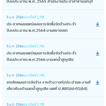
(
า
ปีงบประมาณ พ.ศ. 2565 สำนักงานประปาสาขานนทบุรี
ร่
ะ
,
รื่
ร
ผ
หั
ง
แ
ก
P
อ
จั
ย
:
ว
ป
ผ
า
V
ง
ด
5 ม.ค. 2566
ขนาดไฟล์
1 MB
แ
ป
เ
ร
น
ศ
C
สู
ซื้
ประกาศเผยแพร่แผนการจัดซื้อจัดจ้างประจำ
พ
ร
ห็
ะ
ก
เ
ศ
บ
อ
ปีงบประมาณ พ.ศ.2564:งานขยายเขต
ร่
ะ
ด
จำ
า
ผ
ก
น้ำ
จั
แ
ก
ค
ปี
ร
ย
.
:
เ
ด
ผ
า
อ
ง
จั
5 ม.ค. 2566
ขนาดไฟล์
1 MB
แ
1
ป
ส
จ้
น
ศ
เ
บ
ด
ประกาศเผยแพร่แผนการจัดซื้อจัดจ้างประจำ
พ
0
ร
ริ
า
ก
เ
ห
ป
ซื้
ปีงบประมาณ พ.ศ.2566:งานลดน้ำสูญเสีย
ร่
0
ะ
ม
ง
า
ผ
ลี่
ร
อ
แ
–
ก
แ
ป
ร
ย
ย
:
ะ
จั
ผ
3
า
ร
ร
จั
5 ม.ค. 2566
ขนาดไฟล์
1 MB
แ
ม
ย
ม
ด
น
0
ศ
ง
ะ
ด
ยกเลิกแผนการจัดจ้าง งานจ้างวางท่อประปาและงานที่
พ
)
ก
า
จ้
ก
0
เ
ดั
จำ
ซื้
เกี่ยวข้องด้านลดน้ำสูญเสีย เลขที่ ป.ABS(ค)-01(64)
ร่
แ
เ
ณ
า
า
ม
ผ
น
ปี
อ
แ
ล
ลิ
พ
ง
ร
ม
ย
(
:
ง
จั
ผ
ะ
ก
.
ป
จั
5 ม.ค. 2566
ขนาดไฟล์
1 MB
.
แ