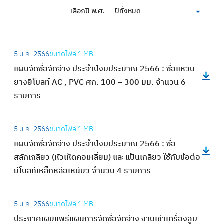
เลือกปี พ.ศ.
ปีทั้งหมด
:
5 ม.ค. 2566
ขนาดไฟล์
1 MB
แ
แผนจัดซื้อจัดจ้าง ประจำปีงบประมาณ 2566 : ซื้อแหวน
ผ
ยางยีโบลท์ AC , PVC ศก. 100 – 300 มม. จำนวน 6
น
รายการ
จั
ด
:
ซื้
5 ม.ค. 2566
ขนาดไฟล์
1 MB
แ
อ
แผนจัดซื้อจัดจ้าง ประจำปีงบประมาณ 2566 : ซื้อ
ผ
จั
สลักเกลียว (หัวเห็ดคอเหลี่ยม) และแป้นเกลียว ใช้กับข้อต่อ
น
ด
ยีโบลท์เหล็กหล่อเหนียว จำนวน 4 รายการ
จั
จ้
ด
า
:
ซื้
5 ม.ค. 2566
ขนาดไฟล์
1 MB
ง
ป
อ
ประกาศเผยแพร่แผนการจัดซื้อจัดจ้าง งานเช่าเครื่องสูบ
ป
ร