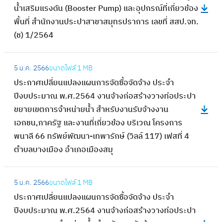
จั
น้ำเสริมแรงดัน (Booster Pump) และอุปกรณ์ที่เกี่ยวข้อง
ร
ะ
ด
พื้นที่ สำนักงานประปาสาขาสมุทรปราการ เลขที่ สสป.จท.
ะ
ก
จ้
(ช) 1/2564
จำ
า
า
ปี
ศ
ง
:
ง
เ
5 ม.ค. 2566
ขนาดไฟล์
1 MB
ป
ป
บ
ผ
ประกาศเปลี่ยนแปลงแผนการจัดซื้อจัดจ้าง ประจำ
ร
ร
ป
ย
ปีงบประมาณ พ.ศ.2564 งานจ้างก่อสร้างวางท่อประปา
ะ
ะ
ร
แ
ขยายเขตการจำหน่ายน้ำ สำหรับงานรับจ้างงาน
จำ
ก
ะ
พ
เอกชน,ภาครัฐ และงานที่เกี่ยวข้อง บริเวณ โครงการ
ปี
า
ม
ร่
พนาลี 66 ทรัพย์พัฒนา-เทพารักษ์ (วิลล์ 117) เฟสที่ 4
ง
ศ
า
แ
ตำบลบางเมือง อำเภอเมืองสมุ
บ
เ
ณ
ผ
ป
ป
2
น
:
ร
ลี่
5
5 ม.ค. 2566
ขนาดไฟล์
1 MB
ก
ป
ะ
ย
6
ประกาศเปลี่ยนแปลงแผนการจัดซื้อจัดจ้าง ประจำ
า
ร
ม
น
6
ปีงบประมาณ พ.ศ.2564 งานจ้างก่อสร้างวางท่อประปา
ร
ะ
า
แ