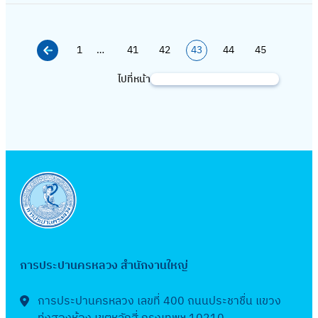
า
แ
2
ก
ร
ง
ก
ร
น
ย
พ
ปี
โ
ว
ง
ผ
5
า
ะ
ป
ร
จั
จ้
แ
.
ง
บ
า
ว
น
6
ศ
ม
ร
ณ์
ด
า
พ
ศ
1
…
41
42
43
44
45
บ
ล
ง
า
ก
4
เ
า
ะ
ที่
ซื้
ง
ร่
.
ป
ท์
ท่
ง
า
:
ผ
ไปที่หน้า
ณ
ค้
จำ
เ
อ
ก่
แ
2
ร
เ
อ
ท่
ร
ง
ย
พ
น
ปี
กี่
จั
อ
ผ
5
ะ
ห
ป
อ
จั
า
แ
.
ห
ง
ย
ด
ส
น
6
ม
ล็
ร
ป
ด
น
พ
ศ
า
บ
ว
จ้
ร้
ก
5
า
ก
ะ
ร
ซื้
ล
ร่
.
ป
ข้
า
า
า
:
ณ
ห
ป
ะ
อ
ด
แ
2
ร
อ
ง
ง
ร
ง
พ
ล่
า
ป
จั
น้ำ
ผ
5
ะ
ง
ป
ว
จั
า
.
อ
แ
า
ด
สู
น
6
ม
พื้
ร
า
ด
น
ศ
เ
ล
ข
จ้
ญ
ก
5
า
น
ะ
ง
ซื้
ข
.
ห
ะ
ย
า
เ
า
สำ
ณ
ที่
จำ
ท่
อ
ย
2
การประปานครหลวง สำนักงานใหญ่
นี
ง
า
ง
สี
ร
นั
พ
สำ
ปี
อ
จั
า
5
ย
า
ย
ป
ย
จั
ก
.
นั
ง
ป
ด
ย
การประปานครหลวง เลขที่ 400 ถนนประชาชื่น แขวง
6
ว
น
เ
ร
ด
ง
ศ
ก
บ
ร
จ้