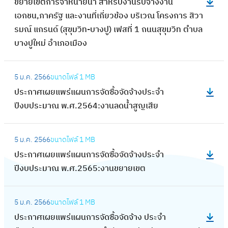
:
ขยายเขตการจำหน่ายน้ำ สำหรับงานรับจ้างงาน
จั
ก
ณ
ป
ซื้
เอกชน,ภาครัฐ และงานที่เกี่ยวข้อง บริเวณ โครงการ สิวา
ด
า
2
ล
อ
รมณ์ แกรนด์ (สุขุมวิท-บางปู) เฟสที่ 1 ถนนสุขุมวิท ตำบล
ซื้
ศ
5
ง
แ
บางปูใหม่ อำเภอเมือง
อ
เ
6
แ
ห
จั
ป
6
ผ
:
ว
ด
ลี่
:
5 ม.ค. 2566
ขนาดไฟล์
1 MB
น
ป
น
จ้
ย
ซื้
ประกาศเผยแพร่แผนการจัดซื้อจัดจ้างประจำ
ก
ร
ย
า
น
อ
ปีงบประมาณ พ.ศ.2564:งานลดน้ำสูญเสีย
า
ะ
า
ง
แ
ส
ร
ก
ง
ง
ป
:
ลั
จั
า
ยี
า
5 ม.ค. 2566
ขนาดไฟล์
1 MB
ล
ป
ก
ด
ศ
โ
น
ประกาศเผยแพร่แผนการจัดซื้อจัดจ้างประจำ
ง
ร
เ
ซื้
เ
บ
เ
ปีงบประมาณ พ.ศ.2565:งานขยายเขต
แ
ะ
ก
อ
ผ
ล
ช่
ผ
ก
ลี
จั
ย
:
ท์
า
น
า
ย
ด
5 ม.ค. 2566
ขนาดไฟล์
1 MB
แ
ป
A
เ
ก
ศ
ว
จ้
ประกาศเผยแพร่แผนการจัดซื้อจัดจ้าง ประจำ
พ
ร
C
ค
า
เ