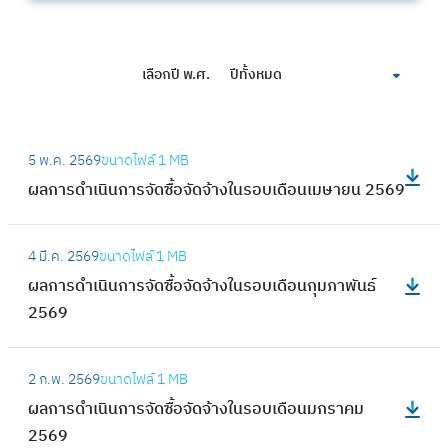
เลือกปี พ.ศ.
ปีทั้งหมด
:
5 พ.ค. 2569
ขนาดไฟล์
1 MB
ผ
ผลการดำเนินการจัดซื้อจัดจ้างในรอบเดือนเมษายน 2569
ล
ก
:
า
4 มี.ค. 2569
ขนาดไฟล์
1 MB
ผ
ร
ผลการดำเนินการจัดซื้อจัดจ้างในรอบเดือนกุมภาพันธ์
ล
ดำ
2569
ก
เ
า
นิ
:
ร
2 ก.พ. 2569
ขนาดไฟล์
1 MB
น
ผ
ดำ
ผลการดำเนินการจัดซื้อจัดจ้างในรอบเดือนมกราคม
ก
ล
เ
2569
า
ก