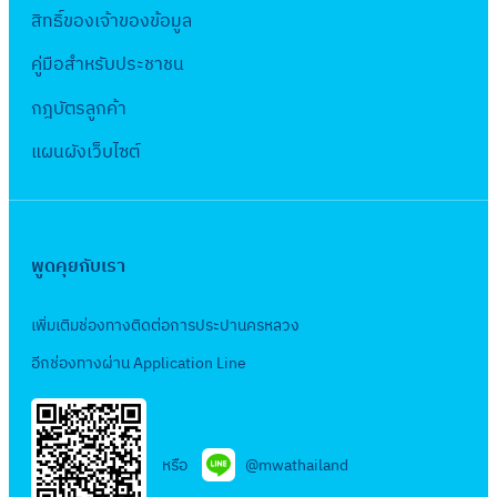
า
สิทธิ์ข
องเจ้าของข้อมูล
7
ค
คู่มือสำหรับประชาชน
ม
2
กฎบัตรลูกค้า
5
แผนผังเว็บไซต์
6
7
พูดคุยกับเรา
เพิ่มเติมช่องทางติดต่อการประปานครหลวง
อีกช่องทางผ่าน Application Line
หรือ
@mwathailand