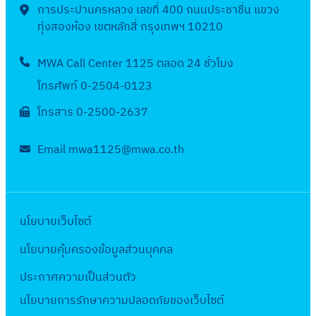
ด
ง
น
การประปานครหลวง เลขที่ 400 ถนนประชาชื่น แขวง
2
ดื
จ้
ห
ทุ่งสองห้อง เขตหลักสี่ กรุงเทพฯ 10210
ร
5
อ
า
า
อ
6
น
ง
MWA Call Center 1125 ตลอด 24 ชั่วโมง
ค
บ
7
ก
ใ
ม
เ
โทรศัพท์ 0-2504-0123
ร
น
2
ดื
โทรสาร 0-2500-2637
ก
ร
5
อ
ฎ
อ
6
น
Email mwa1125@mwa.co.th
า
บ
7
มิ
ค
เ
ถุ
ม
ดื
น
2
อ
า
นโยบายเว็บไซต์
5
น
ย
6
พ
นโยบายคุ้มครองข้อมูลส่วนบุคคล
น
7
ฤ
2
ประกาศความเป็นส่วนตัว
ษ
5
นโยบายการรักษาความปลอดภัยของเว็บไซต์
ภ
6