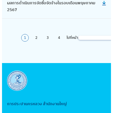
ดำ
ย
ดื
า
ผลการดำเนินการจัดซื้อจัดจ้างในรอบเดือนพฤษภาคม
า
6
ล
น
ร
อ
เ
น
อ
ง
2567
ร
8
ก
า
อ
จั
นิ
2
น
ใ
จั
า
ค
บ
ด
น
5
พ
น
ด
ร
ม
เ
จ้
ก
6
ฤ
ร
ซื้
ดำ
2
ดื
า
า
8
ศ
อ
อ
1
2
3
4
ไปที่หน้า
เ
ค้
5
อ
ง
ร
จิ
บ
จั
นิ
น
6
น
ใ
จั
ก
เ
ด
น
ห
8
ตุ
น
ด
า
ดื
จ้
ก
า
ล
ร
ซื้
ย
อ
า
า
า
อ
อ
น
น
ง
ร
ค
บ
จั
2
กั
ใ
จั
ม
เ
ด
5
น
น
ด
2
ดื
จ้
6
ย
ร
ซื้
5
อ
า
7
า
อ
อ
6
น
ง
การประปานครหลวง สำนักงานใหญ่
ย
บ
จั
7
สิ
ใ
น
เ