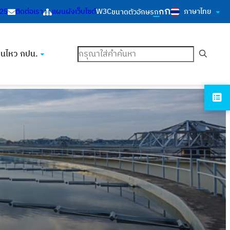
ก
ก
ภาษาไทย
125
ติดต่อเรา
แผนผังเว็บไซต์
W3C
ขนาดตัวอักษร
ก
ค้นหา
อนไหว กปน.