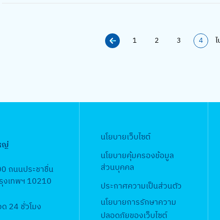
ณ
ย
2
บ
น้ำ
ผ
(
ม
จำ
ภ
ง
5
ป
ป
ล
ร
า
ปี
า
า
6
ร
ร
คุ
า
ณ
ง
พ
1
2
3
4
ไ
น
5
ะ
ะ
ณ
ย
2
บ
น้ำ
ผ
(
ม
จำ
ภ
เ
5
ป
ป
ล
ร
า
ปี
า
ดื
6
ร
ร
คุ
า
ณ
ง
พ
อ
5
ะ
ะ
ณ
ย
2
บ
น้ำ
น
(
ม
จำ
ภ
เ
5
ป
ป
)
ร
า
ปี
า
ดื
6
ร
ร
ก
า
ณ
ง
พ
อ
นโยบายเว็บไซต์
5
ะ
ะ
.
ย
หญ่
2
บ
น้ำ
น
(
ม
จำ
ย
นโยบายคุ้มครองข้อมูล
เ
5
ป
ป
)
ร
า
ปี
ส่วนบุคคล
.
00 ถนนประชาชื่น
ดื
6
ร
ร
ส
า
ณ
ง
 กรุงเทพฯ 10210
6
อ
5
ะ
ประกาศความเป็นส่วนตัว
ะ
.
ย
2
บ
5
น
(
ม
จำ
ค
นโยบายการรักษาความ
เ
5
 24 ชั่วโมง
ป
)
ร
า
ปี
.
ปลอดภัยของเว็บไซต์
ดื
6