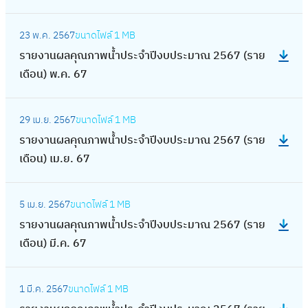
ล
)
7
ป
พ
6
ง
เ
ณ
จำ
คุ
ก
:
(
ร
น้ำ
8
า
ดื
2
ปี
23 พ.ค. 2567
ขนาดไฟล์
1 MB
ณ
.
ร
ร
ะ
ป
น
อ
5
ง
รายงานผลคุณภาพน้ำประจำปีงบประมาณ 2567 (ราย
ภ
พ
า
า
ม
ร
ผ
น
6
บ
เดือน) พ.ค. 67
า
.
ย
ย
า
ะ
ล
)
7
ป
พ
6
ง
เ
ณ
จำ
คุ
ม
:
(
ร
น้ำ
8
า
ดื
2
ปี
29 เม.ย. 2567
ขนาดไฟล์
1 MB
ณ
.
ร
ร
ะ
ป
น
อ
5
ง
รายงานผลคุณภาพน้ำประจำปีงบประมาณ 2567 (ราย
ภ
ค
า
า
ม
ร
ผ
น
6
บ
เดือน) เม.ย. 67
า
.
ย
ย
า
ะ
ล
)
7
ป
พ
6
ง
เ
ณ
จำ
คุ
ธ
:
(
ร
น้ำ
8
า
ดื
2
ปี
5 เม.ย. 2567
ขนาดไฟล์
1 MB
ณ
.
ร
ร
ะ
ป
น
อ
5
ง
รายงานผลคุณภาพน้ำประจำปีงบประมาณ 2567 (ราย
ภ
ค
า
า
ม
ร
ผ
น
6
บ
เดือน) มี.ค. 67
า
.
ย
ย
า
ะ
ล
)
7
ป
พ
6
ง
เ
ณ
จำ
คุ
พ
:
(
ร
น้ำ
7
า
ดื
2
ปี
1 มี.ค. 2567
ขนาดไฟล์
1 MB
ณ
.
ร
ร
ะ
ป
น
อ
5