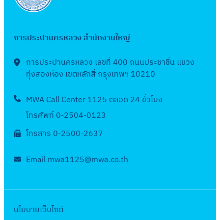
(
ร
น้ำ
7
ดื
2
ปี
.
ร
ะ
ป
อ
5
ง
ค
า
ม
ร
น
6
บ
การประปานครหลวง สำนักงานใหญ่
.
ย
า
ะ
)
7
ป
6
เ
ณ
จำ
มิ
(
ร
การประปานครหลวง เลขที่ 400 ถนนประชาชื่น แขวง
7
ดื
2
ปี
.
ร
ทุ่งสองห้อง เขตหลักสี่ กรุงเทพฯ 10210
ะ
อ
5
ง
ย
า
ม
น
6
บ
.
MWA Call Center 1125 ตลอด 24 ชั่วโมง
ย
า
)
7
ป
6
เ
ณ
โทรศัพท์ 0-2504-0123
พ
(
ร
7
ดื
2
.
โทรสาร 0-2500-2637
ร
ะ
อ
5
ค
า
ม
น
6
.
Email mwa1125@mwa.co.th
ย
า
)
7
6
เ
ณ
เ
(
7
ดื
2
ม
ร
อ
5
.
า
นโยบายเว็บไซต์
น
6
ย