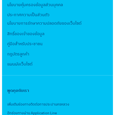
ย
)
7
นโยบายคุ้มครองข้อมูลส่วนบุคคล
.
เ
มี
(
6
ดื
ประกาศความเป็นส่วนตัว
.
ร
7
อ
นโยบายการรักษาความปลอดภัยของเว็บไซต์
ค
า
น
.
ย
สิทธิ์ข
องเจ้าของข้อมูล
)
6
เ
ก
คู่มือสำหรับประชาชน
7
ดื
.
อ
กฎบัตรลูกค้า
พ
น
.
แผนผังเว็บไซต์
)
6
ม
7
.
ค
พูดคุยกับเรา
.
6
เพิ่มเติมช่องทางติดต่อการประปานครหลวง
7
อีกช่องทางผ่าน Application Line