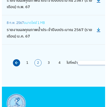
ง
รายงานผลคุณภาพน้ำประจำปีงบประมาณ 2567 (ราย
ภ
ย
า
า
ม
ร
ผ
น
6
บ
เดือน) ก.พ. 67
า
.
ย
ย
า
ะ
ล
)
7
ป
พ
6
ง
เ
ณ
จำ
คุ
ต
:
(
ร
น้ำ
7
า
ดื
2
ปี
8 ก.พ. 2567
ขนาดไฟล์
1 MB
ณ
.
ร
ร
ะ
ป
น
อ
5
ง
รายงานผลคุณภาพน้ำประจำปีงบประมาณ 2567 (ราย
ภ
ค
า
า
ม
ร
ผ
น
6
บ
เดือน) ม.ค. 67
า
.
ย
ย
า
ะ
ล
)
7
ป
พ
6
ง
เ
ณ
จำ
คุ
ก
(
ร
น้ำ
7
า
ดื
2
ปี
ณ
.
ร
ะ
ป
น
อ
5
ง
ภ
ย
า
ม
ร
1
2
3
4
ไปที่หน้า
ผ
ค้
น
6
บ
า
.
ย
า
ะ
ล
น
)
7
ป
พ
6
เ
ณ
จำ
คุ
ห
ส
(
ร
น้ำ
7
ดื
2
ปี
ณ
า
.
ร
ะ
ป
อ
5
ง
ภ
ค
า
ม
ร
น
6
บ
า
.
ย
า
ะ
)
7
ป
พ
6
เ
ณ
จำ
ก