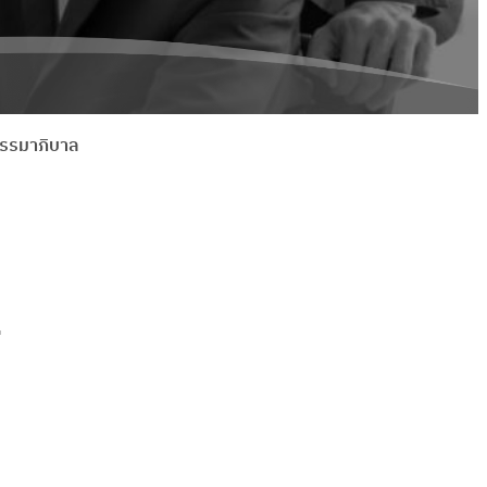
นธรรมาภิบาล
น