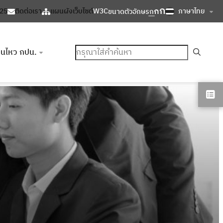
ก
ก
ภาษาไทย
125
ติดต่อเรา
แผนผังเว็บไซต์
W3C
ขนาดตัวอักษร
ก
ค้นหา
อนไหว กปน.