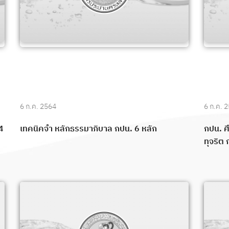
6 ก.ค. 2564
6 ก.ค. 
4
เทคนิคจำ หลักธรรมาภิบาล กปน. 6 หลัก
กปน. ศ
ทุจริต