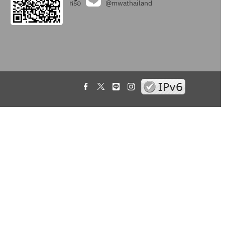
หรือ
@mwathailand
.
.
.
.