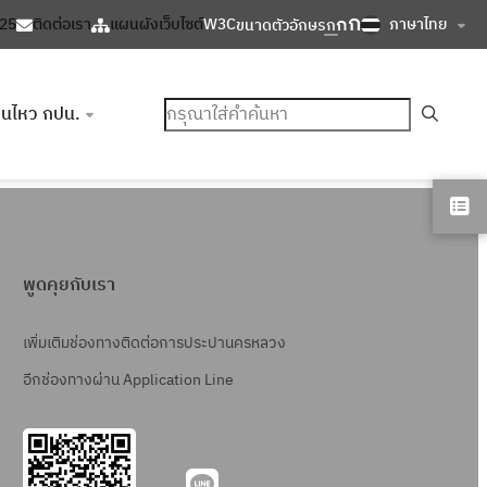
ก
ก
ภาษาไทย
125
ติดต่อเรา
แผนผังเว็บไซต์
W3C
ขนาดตัวอักษร
ก
ค้นหา
อนไหว กปน.
พูดคุยกับเรา
เพิ่มเติมช่องทางติดต่อการประปานครหลวง
อีกช่องทางผ่าน Application Line