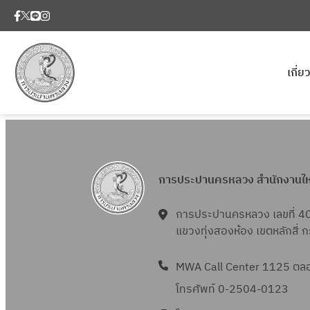
เกี่
การประปานครหลวง สำนักงานใ
การประปานครหลวง เลขที่ 4
แขวงทุ่งสองห้อง เขตหลักสี่
MWA Call Center 1125 ตลอด
โทรศัพท์ 0-2504-0123