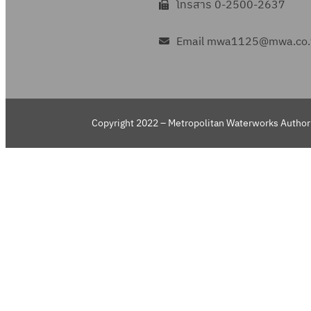
โทรสาร 0-2500-2637
Email mwa1125@mwa.co.
Copyright 2022 – Metropolitan Waterworks Authori