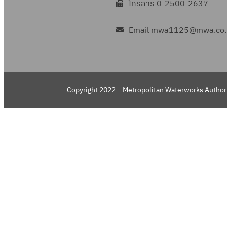
โทรสาร 0-2500-2637
Email mwa1125@mwa.co.
Copyright 2022 – Metropolitan Waterworks Authori