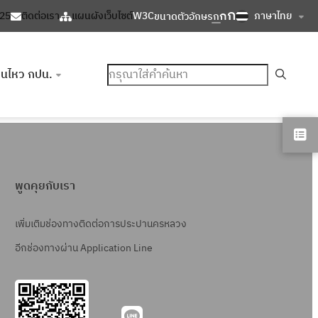
ก
ก
ภาษาไทย
125
ติดต่อเรา
แผนผังเว็บไซต์
W3C
ขนาดตัวอักษร
ก
ค้นหา
อนไหว กปน.
พูดคุยกับเรา
เพิ่มเติมช่องทางติดต่อการประปานครหลวง
อีกช่องทางผ่าน Application Line