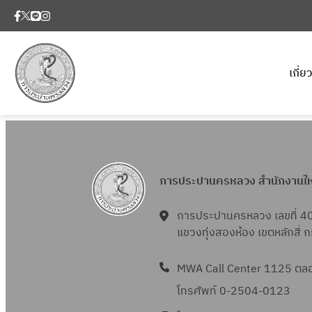
เกี่
การประปานครหลวง สำนักงานใ
การประปานครหลวง เลขที่ 4
แขวงทุ่งสองห้อง เขตหลักสี่
MWA Call Center 1125 ตลอด
โทรศัพท์ 0-2504-0123