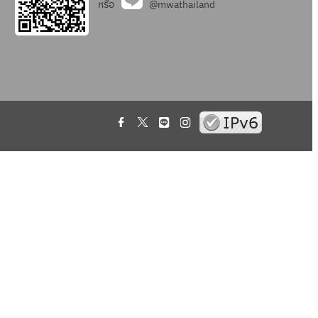
หรือ
@mwathailand
.
.
.
.