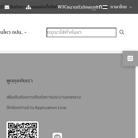
ก
ก
ภาษาไทย
125
ติดต่อเรา
แผนผังเว็บไซต์
W3C
ขนาดตัวอักษร
ก
ค้นหา
อนไหว กปน.
พูดคุยกับเรา
เพิ่มเติมช่องทางติดต่อการประปานครหลวง
อีกช่องทางผ่าน Application Line