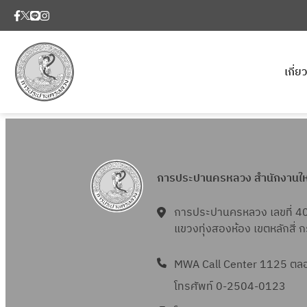
เกี่
การประปานครหลวง สำนักงานใ
การประปานครหลวง เลขที่ 4
แขวงทุ่งสองห้อง เขตหลักสี่
MWA Call Center 1125 ตลอด
โทรศัพท์ 0-2504-0123