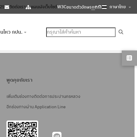
ก
ก
ภาษาไทย
125
ติดต่อเรา
แผนผังเว็บไซต์
W3C
ขนาดตัวอักษร
ก
ค้นหา
อนไหว กปน.
พูดคุยกับเรา
เพิ่มเติมช่องทางติดต่อการประปานครหลวง
อีกช่องทางผ่าน Application Line