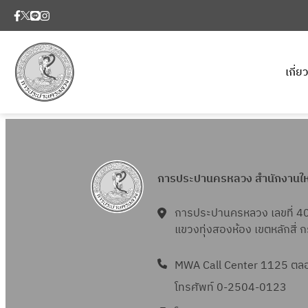
เกี่
การประปานครหลวง สำนักงานใ
การประปานครหลวง เลขที่ 4
แขวงทุ่งสองห้อง เขตหลักสี่
MWA Call Center 1125 ตลอด
โทรศัพท์ 0-2504-0123