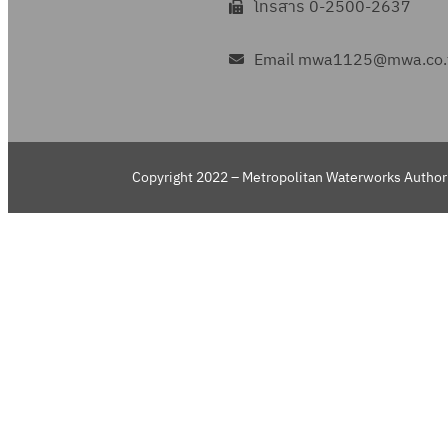
โทรสาร 0-2500-2637
Email mwa1125@mwa.co.
Copyright 2022 – Metropolitan Waterworks Authori