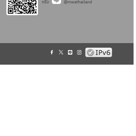
หรือ
@mwathailand
.
.
.
.