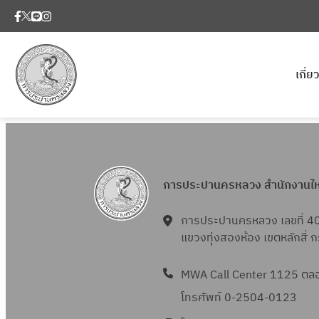
เกี่
การประปานครหลวง สำนักงานใ
การประปานครหลวง เลขที่ 4
แขวงทุ่งสองห้อง เขตหลักสี่
MWA Call Center 1125 ตลอด
โทรศัพท์ 0-2504-0123