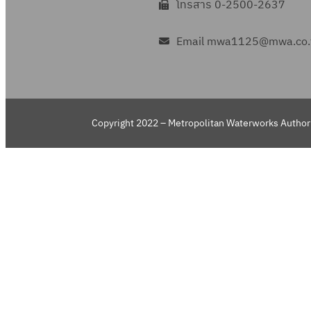
โทรสาร 0-2500-2637
Email mwa1125@mwa.co.
Copyright 2022 – Metropolitan Waterworks Authori