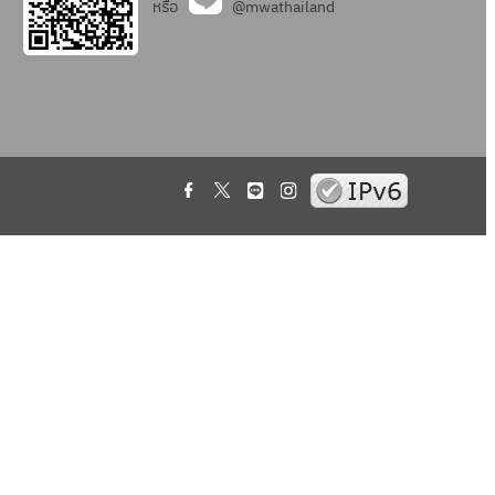
หรือ
@mwathailand
.
.
.
.