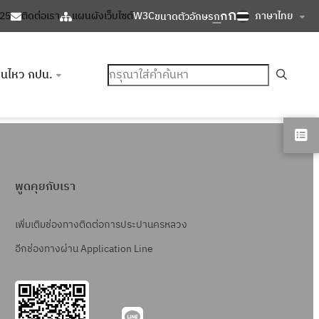
ก
ก
ภาษาไทย
125
ติดต่อเรา
แผนผังเว็บไซต์
W3C
ขนาดตัวอักษร
ก
ค้นหา
อนไหว กปน.
พูดคุยกับเรา
เพิ่มเติมช่องทางติดต่อการประปานครหลวง
อีกช่องทางผ่าน Application Line