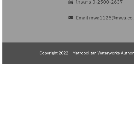
โทรสาร 0-2500-2637
Email mwa1125@mwa.co.
Copyright 2022 – Metropolitan Waterworks Authori