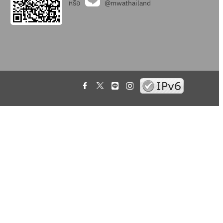
หรือ
@mwathailand
.
.
.
.