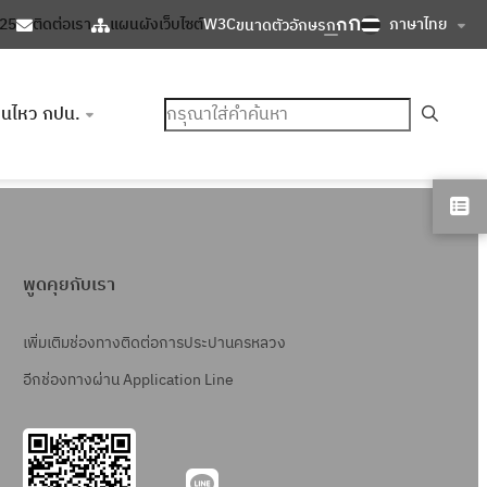
ก
ก
ภาษาไทย
125
ติดต่อเรา
แผนผังเว็บไซต์
W3C
ขนาดตัวอักษร
ก
ค้นหา
อนไหว กปน.
พูดคุยกับเรา
เพิ่มเติมช่องทางติดต่อการประปานครหลวง
อีกช่องทางผ่าน Application Line